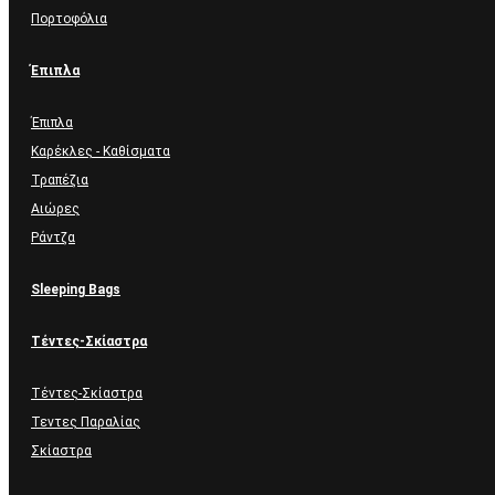
Πορτοφόλια
Έπιπλα
Έπιπλα
Καρέκλες - Καθίσματα
Τραπέζια
Αιώρες
Ράντζα
Sleeping Bags
Τέντες-Σκίαστρα
Τέντες-Σκίαστρα
Τεντες Παραλίας
Σκίαστρα