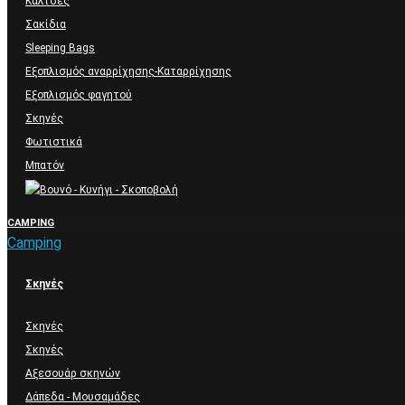
Κάλτσες
Σακίδια
Sleeping Bags
Εξοπλισμός αναρρίχησης-Καταρρίχησης
Εξοπλισμός φαγητού
Σκηνές
Φωτιστικά
Μπατόν
CAMPING
Camping
Σκηνές
Σκηνές
Σκηνές
Αξεσουάρ σκηνών
Δάπεδα - Μουσαμάδες