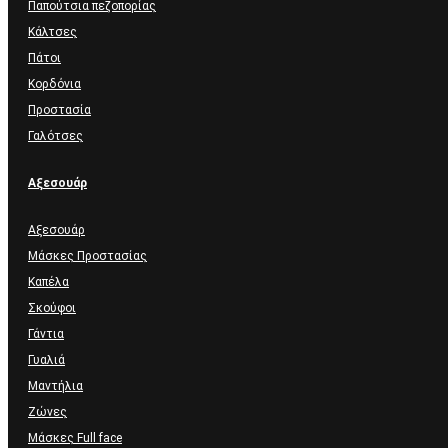
Παπούτσια πεζοπορίας
Κάλτσες
Πάτοι
Κορδόνια
Προστασία
Γαλότσες
Αξεσουάρ
Αξεσουάρ
Μάσκες Προστασίας
Καπέλα
Σκούφοι
Γάντια
Γυαλιά
Μαντήλια
Ζώνες
Μάσκες Full face