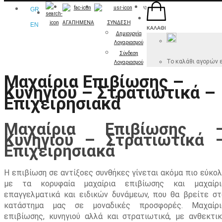
GR
ΑΓΑΠΗΜΕΝΑ
ΣΥΝΔΕΣΗ
EN
ΚΑΛΆΘΙ
Δημιουργία
Λογαριασμού
Σύνδεση
Το καλάθι αγορών ε
Λογαριασμού
Μαχαίρια Επιβίωσης –
Κυνηγιού – Στρατιωτικά –
Επιχειρησιακά
Μαχαίρια Επιβίωσης 
Κυνηγιού – Στρατιωτικά 
Επιχειρησιακά
Η επιβίωση σε αντίξοες συνθήκες γίνεται ακόμα πιο εύκολ
με τα κορυφαία μαχαίρια επιβίωσης και μαχαίρι
επαγγελματικά και ειδικών δυνάμεων, που θα βρείτε στ
κατάστημα μας σε μοναδικές προσφορές. Μαχαίρι
επιβίωσης, κυνηγιού αλλά και στρατιωτικά, με ανθεκτικ