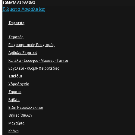
ΣΏΜΑΤΑ ΑΣΦΑΛΕΊΑΣ
Σώματα Ασφαλείας
Στρατός
Στρατός
Επιχειρησιακός Ρουχισμός
Άρβυλα Στρατού
Καπέλα - Σκούφοι - Μάσκες - Γάντια
Εργαλεία - Κλομπ- Χειροπέδες
Σακίδια
Υδροδοχεία
Σήματα
Βιβλία
Είδη Νεοσύλλεκτου
Θήκες Όπλων
Μαχαίρια
Κράνη