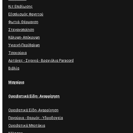
Κιτ Επιβίωσης
Εξοπλισμός Φαγητού
Φωτιά- Θέρμανση
Στεγανοποίηση
Κάλυψη- Απόκρυψη
Υγιεινή-Περίθαλψη
Τσεκούρια
Αρτάνες - Σχοινιά - Βραχιόλια Paracord
Βιβλία
Μαχαίρια
Ορειβατικά Είδη- Αναρρίχηση
Ορειβατικά Είδη- Αναρρίχηση
Παγούρια - Θερμός - Υδροδοχεία
Ορειβατικά Μποτάκια