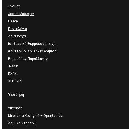
Ένδυση
Jacket-Μπουφάν
Fleece
Παντελόνια
Αδιάβροχα
Ισοθερμικά-Θερμοεσώρουχα
Φούτερ-Πουλόβερ-Πουκάμισα
Βερμούδες Παραλλαγής
T-shirt
Γιλέκα
Χιτώνια
Υπόδηση
Υπόδηση
Μποτάκια Κυνηγιού – Ορειβασίας
Άρβυλα Στρατού