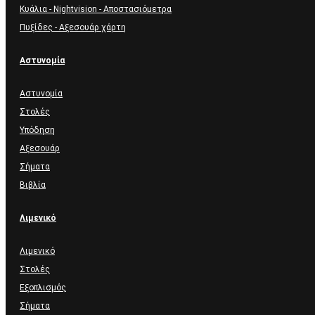
Κυάλια - Nightvision - Αποστασιόμετρα
Πυξίδες - Αξεσουάρ χάρτη
Αστυνομία
Αστυνομία
Στολές
Υπόδηση
Αξεσουάρ
Σήματα
Βιβλία
Λιμενικό
Λιμενικό
Στολές
Εξοπλισμός
Σήματα