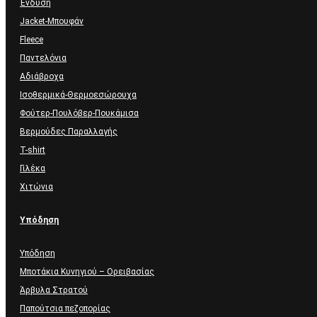
Ένδυση
Jacket-Μπουφάν
Fleece
Παντελόνια
Αδιάβροχα
Ισοθερμικά-Θερμοεσώρουχα
Φούτερ-Πουλόβερ-Πουκάμισα
Βερμούδες Παραλλαγής
T-shirt
Γιλέκα
Χιτώνια
Υπόδηση
Υπόδηση
Μποτάκια Κυνηγιού – Ορειβασίας
Άρβυλα Στρατού
Παπούτσια πεζοπορίας