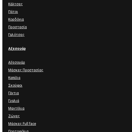
Κάλτσες
Πάτοι
Κορδόνια
Προστασία
Γαλότσες
Αξεσουάρ
Αξεσουάρ
Μάσκες Προστασίας
Καπέλα
Σκούφοι
Γάντια
Γυαλιά
Μαντήλια
Ζώνες
Μάσκες Full face
Πορτοφόλια