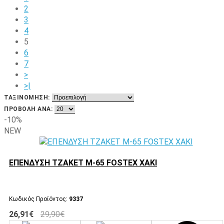
2
3
4
5
6
7
>
>|
ΤΑΞΙΝΌΜΗΣΗ:
ΠΡΟΒΟΛΉ ΑΝΆ:
-10%
NEW
ΕΠΕΝΔΥΣΗ ΤΖΑΚΕΤ Μ-65 FOSTEX ΧΑΚΙ
Κωδικός Προϊόντος:
9337
26,91€
29,90€