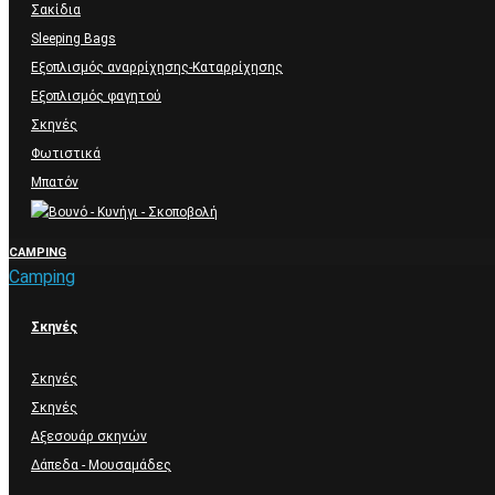
Σακίδια
Sleeping Bags
Εξοπλισμός αναρρίχησης-Καταρρίχησης
Εξοπλισμός φαγητού
Σκηνές
Φωτιστικά
Μπατόν
CAMPING
Camping
Σκηνές
Σκηνές
Σκηνές
Αξεσουάρ σκηνών
Δάπεδα - Μουσαμάδες