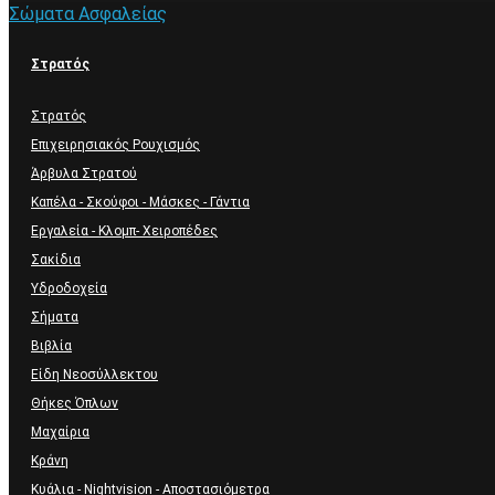
Σώματα Ασφαλείας
Στρατός
Στρατός
Επιχειρησιακός Ρουχισμός
Άρβυλα Στρατού
Καπέλα - Σκούφοι - Μάσκες - Γάντια
Εργαλεία - Κλομπ- Χειροπέδες
Σακίδια
Υδροδοχεία
Σήματα
Βιβλία
Είδη Νεοσύλλεκτου
Θήκες Όπλων
Μαχαίρια
Κράνη
Κυάλια - Nightvision - Αποστασιόμετρα