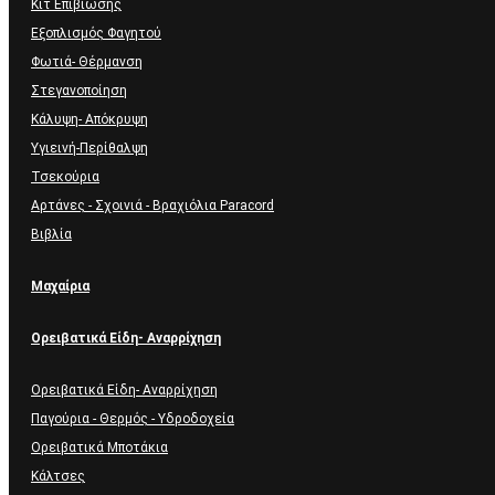
Κιτ Επιβίωσης
Εξοπλισμός Φαγητού
Φωτιά- Θέρμανση
Στεγανοποίηση
Κάλυψη- Απόκρυψη
Υγιεινή-Περίθαλψη
Τσεκούρια
Αρτάνες - Σχοινιά - Βραχιόλια Paracord
Βιβλία
Μαχαίρια
Ορειβατικά Είδη- Αναρρίχηση
Ορειβατικά Είδη- Αναρρίχηση
Παγούρια - Θερμός - Υδροδοχεία
Ορειβατικά Μποτάκια
Κάλτσες