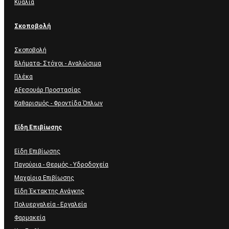
Κυάλια
Σκοποβολή
Σκοποβολή
Βλήματα- Στόχοι - Αναλώσιμα
Γιλέκα
Αξεσουάρ Προστασίας
Καθαρισμός - Φροντίδα Όπλων
Είδη Επιβίωσης
Είδη Επιβίωσης
Παγούρια - Θερμός - Υδροδοχεία
Μαχαίρια Επιβίωσης
Είδη Έκτακτης Ανάγκης
Πολυεργαλεία - Εργαλεία
Φαρμακεία