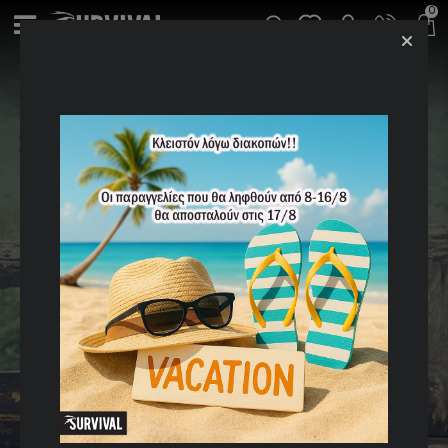
0
Αυτοφουσκωτά Στρώματα &
Υποστρώματα Κάμπινγκ