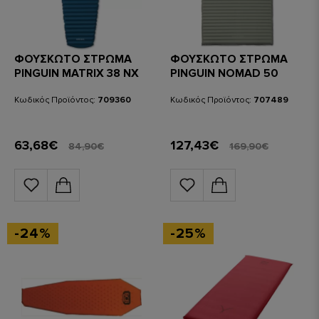
ΦΟΥΣΚΩΤΟ ΣΤΡΩΜΑ
ΦΟΥΣΚΩΤΟ ΣΤΡΩΜΑ
PINGUIN MATRIX 38 NX
PINGUIN NOMAD 50
PETROL BLUE
DOUBLE GREY 198 x 130
x 5 cm
Κωδικός Προϊόντος:
709360
Κωδικός Προϊόντος:
707489
63,68€
127,43€
84,90€
169,90€
-24%
-25%