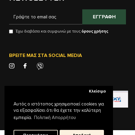
ΕΓΓΡΑΦΉ
Έχω διαβάσει και συμφωνώ με τους
όρους χρήσης
ΒΡΕΊΤΕ ΜΑΣ ΣΤΑ SOCIAL MEDIA
Κλείσιμο
Αυτός ο ιστότοπος χρησιμοποιεί cookies για
να εξασφαλίσει ότι θα έχετε την καλύτερη
© 2022 SURVIVAL. ALL RIGHTS RESERVED.
εμπειρία.
Πολιτική Απορρήτου
Web Design & Development by