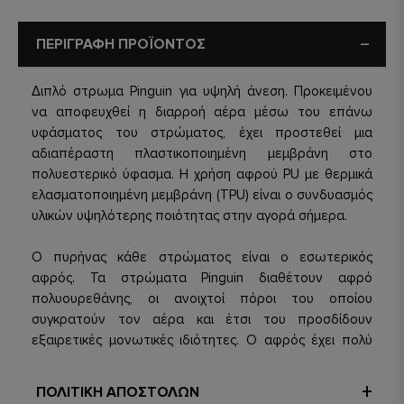
ΠΕΡΙΓΡΑΦΗ ΠΡΟΪΟΝΤΟΣ
Διπλό στρωμα Pinguin για υψηλή άνεση. Προκειμένου
να αποφευχθεί η διαρροή αέρα μέσω του επάνω
υφάσματος του στρώματος, έχει προστεθεί μια
αδιαπέραστη πλαστικοποιημένη μεμβράνη στο
πολυεστερικό ύφασμα. Η χρήση αφρού PU με θερμικά
ελασματοποιημένη μεμβράνη (TPU) είναι ο συνδυασμός
υλικών υψηλότερης ποιότητας στην αγορά σήμερα.
Ο πυρήνας κάθε στρώματος είναι ο εσωτερικός
αφρός. Τα στρώματα Pinguin διαθέτουν αφρό
πολυουρεθάνης, οι ανοιχτοί πόροι του οποίου
συγκρατούν τον αέρα και έτσι του προσδίδουν
εξαιρετικές μονωτικές ιδιότητες. Ο αφρός έχει πολύ
καλή μνήμη σχήματος, γεγονός που συμβάλλει στο
γρήγορο φούσκωμα του και δεν κρεμάει ακόμα και
ΠΟΛΙΤΙΚΗ ΑΠΟΣΤΟΛΩΝ
μετά από χρόνια συχνής χρήσης.