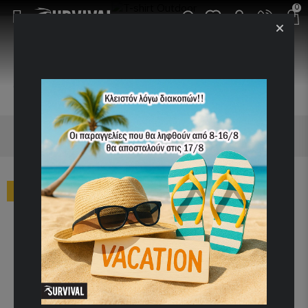
0
ΤΑΞΙΝΌΜΗΣΗ:
ΠΡΟΒΟΛΉ ΑΝΆ:
T-shirt Outdoor
ΦΙΛΤΡΑ ΑΝΑΖΗΤΗΣΗΣ
-30%
-30%
NEW
T-SHIRT ALPHA
HOLOGRAM T WHITE
T-SHIRT ALPHA NASA
DAVINCI ELECTRIC
Κωδικός Προϊόντος:
07152
VIOLET
Κωδικός Προϊόντος:
07252