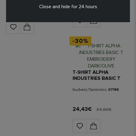
24,43€
34,90€
Close and hide for 24 hours
31,43€
44,90€
-30%
T-SHIRT ALPHA
INDUSTRIES BASIC T
EMBROIDERY
DARK/OLIVE
Κωδικός Προϊόντος:
07195
24,43€
34,90€