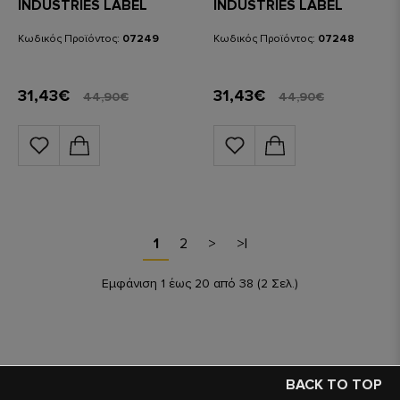
INDUSTRIES LABEL
INDUSTRIES LABEL
POCKET GREY BLACK
POCKET WHITE
Κωδικός Προϊόντος:
07249
Κωδικός Προϊόντος:
07248
31,43€
31,43€
44,90€
44,90€
1
2
>
>|
Εμφάνιση 1 έως 20 από 38 (2 Σελ.)
BACK TO TOP