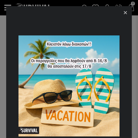
0
ΑΡΧΙΚΉ
ΒΟΥΝΌ - ΚΥΝΉΓΙ - ΣΚΟΠΟΒΟΛΉ
ΚΥΝΉΓΙ
ΚΥΝΗΓΕΤΙΚΆ ΡΟΎΧΑ
ΠΟΥΚΆΜΙΣΑ - ΜΠΛΟΎΖΕΣ - T-SHIRT
T-SHIRT SURVIVAL CLUB