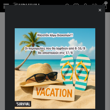
0
ΑΡΧΙΚΉ
CAMPING
ΣΑΚΊΔΙΑ
ΠΑΡΕΛΚΌΜΕΝΑ ΣΑΚΙΔΊΩΝ
ΑΔΙΑΒΡΟΧΟ ΚΑΛΥΜΜΑ ΣΑΚΙΔΙΟΥ 60LT
ΑΔΙΑΒΡΟΧΟ ΚΑΛΥΜΜΑ
ΣΑΚΙΔΙΟΥ 60LT
(0 αξιολογήσεις)
Κωδικός Προϊόντος:
12435
SHARE
ΔΙΑΘΈΣΙΜΟ