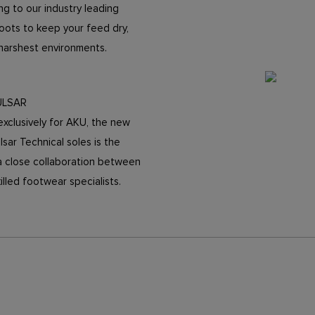
g to our industry leading
oots to keep your feed dry,
 harshest environments.
ULSAR
xclusively for AKU, the new
sar Technical soles is the
a close collaboration between
illed footwear specialists.