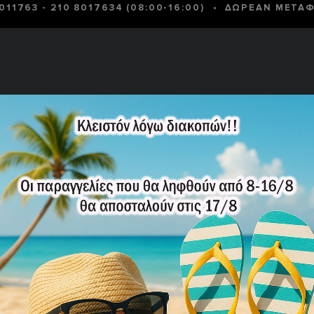
•
8011763
-
210 8017634
(08:00-16:00)
ΔΩΡΕΑΝ ΜΕΤΑΦ
 ΚΥΝΉΓΙ -
ΣΏΜΑΤΑ
ΜΕΓΆΛΑ
CAMPING
ΠΡΟΣΦΟΡΈ
ΟΒΟΛΉ
ΑΣΦΑΛΕΊΑΣ
ΜΕΓΈΘΗ
X GREEN
-40%
ΑΡΒΥΛΑ A
GREEN
176,94€
2
Κωδικός Προϊόντο