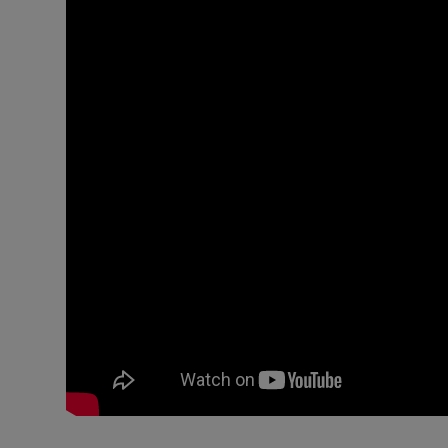
Παρακαλούμε ν
καλή συντήρησ
Αποφύγετε οποι
ήλιος, οικιακό 
τον δεσμό μετα
την καταστροφ
Σε περίπτωση 
αφήστε το να 
χρησιμοποιήστ
εσωτερικό του 
Μη χρησιμοποι
(1 με 2 φορές 
προϊόντα συν
Διατηρήστε τα
και σκιερό μέρο