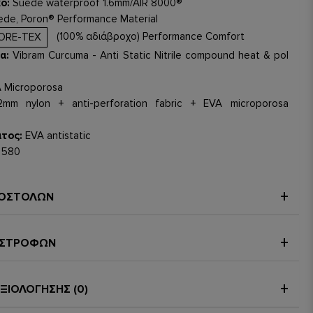
κό:
Suede waterproof 1.6mm/AIR 8000®
de, Poron® Performance Material
(100% αδιάβροχο) Performance Comfort
ORE-TEX
α:
Vibram Curcuma - Anti Static Nitrile compound heat & pol
 Microporosa
m nylon + anti-perforation fabric + EVA microporosa
τος:
EVA antistatic
580
ασμένο με την έγκριση των Αλεξιπτωτιστών των Ενόπλων
ΠΟΣΤΟΛΩΝ
ilgrim TSC GTX είναι πολύ ελαφρύ, αναπνέον και αδιάβροχο,
θερμό κλίμα και ξηρασία. Κατασκευασμένο με ειδικά
ένθετα. Περιφερειακό ύφασμα κατά της διάτρησης και του
ΠΙΣΤΡΟΦΩΝ
ρισμού. Σόλα αντιολισθητική αλλά ταυτόχρονα πολύ ευέλικτη
ς του χρήστη. Ιδανικό για περιπτώσεις έκτακτης ανάγκης
 οχήματα, πλοία, ελικόπτερα, αεροπλάνα. Εξαιρετική
ΞΙΟΛΟΓΗΣΗΣ (0)
έσω και έξω αστραγάλου λόγω της ειδικής ενίσχυσης Poron®