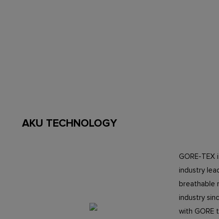
προορισμένο να γίνει ο αναντικατάστατος
σύντροφος των περιπετειών σας στη
φύση για μεγάλο χρονικό διάστημα.
AKU TECHNOLOGY
GORE-TEX is
industry le
breathable 
industry si
with GORE to