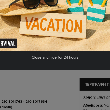
ΝΟΎΜΕΡΟ ΥΠΟΔ
41
41.5
ΕΠΙΛΈΞΤΕ ΠΟΣΌ
Close and hide for 24 hours
ΣΤΑ
ΠΕΡΙΓΡΑΦΗ 
Χρήση:
Επιχειρ
Σ
210 8011763 - 210 8017634
Αδιάβροχα:
Ναι
0-16:00)