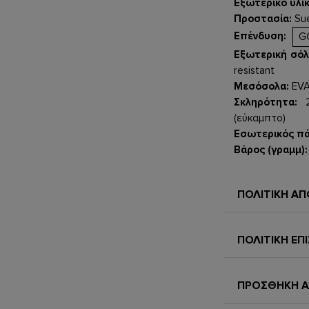
Εξωτερικό υλι
Προστασία:
Sue
Επένδυση:
G
Εξωτερική σόλ
resistant
Μεσόσολα:
EVA
Σκληρότητα:
2m
(εύκαμπτο)
Εσωτερικός πά
Βάρος (γραμμ):
Μοντέλο σχεδι
ΠΟΛΙΤΙΚΗ Α
Δυνάμεων, το P
ιδανικό για 
προστατευτικά 
ΠΟΛΙΤΙΚΗ Ε
στατικού ηλεκτ
στις απαιτήσει
εκκένωσης από
ΠΡΟΣΘΗΚΗ Α
προστασία του 