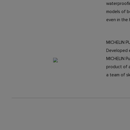
waterproofin
models of b
even in the
MICHELIN P
Developed e
MICHELIN Pul
product of 
a team of sk