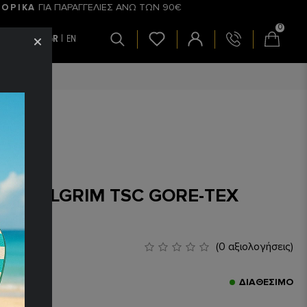
ΓΙΑ ΠΑΡΑΓΓΕΛΙΕΣ ΑΝΩ ΤΩΝ 90€
ΟΡΙΚΑ
0
GR
EN
Σ
KU PILGRIM TSC GORE-TEX
94,90€
(0 αξιολογήσεις)
ς:
911051
ΔΙΑΘΈΣΙΜΟ