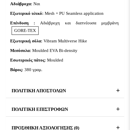
Αδιάβροχα:
Ναι
Εξωτερικό υλικό:
Mesh + PU Seamless application
Επένδυση :
Αδιάβροχη και διαπνέουσα μεμβράνη
GORE-TEX
Εξωτερική σόλα:
Vibram Multiverse Hike
Μεσόσολα:
Moulded EVA Bi-density
Εσωτερικός πάτος:
Moulded
Βάρος:
380 γραμ.
Το Stinger GTX επαναπροσδιορίζει το στυλ στο ορειβατικό
ΠΟΛΙΤΙΚΗ ΑΠΟΣΤΟΛΩΝ
hiking. Ελαφρύ, ευέλικτο και ανθεκτικό, σχεδιάστηκε για
ορεινές διαδρομές μεσαίου υψομέτρου και γρήγορο trekking
σε μικτά εδάφη. Το σύγχρονο athletic design του συνδυάζει
ΠΟΛΙΤΙΚΗ ΕΠΙΣΤΡΟΦΩΝ
τεχνολογία και αισθητική, καθιστώντας το ιδανικό τόσο για
μονοπάτια όσο και για καθημερινή outdoor χρήση.
ΠΡΟΣΘΗΚΗ ΑΞΙΟΛΟΓΗΣΗΣ (0)