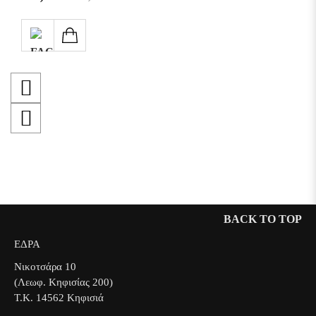
μερών του υποδήματος πχ. αποκόλληση σόλας ή και την
καταστροφή της μεμβράνης
.
GORE-TEX
Σε περίπτωση που εισέλθει νερό από το πάνω μέρος του
υποδήματος, αφήστε το να στεγνώσει σε ξηρό και σκιερό
μέρος με φυσικό τρόπο ή χρησιμοποιήστε υλικά όπως πχ.
εφημερίδα ή χαρτί τοποθετώντας τα στο εσωτερικό του για
να απορροφηθεί γρηγορότερα η υγρασία.
Μη χρησιμοποιείτε προϊόντα συντήρησης συχνότερα από το
προτεινόμενο (1 με 2 φορές το χρόνο σε συνάρτηση με τη
συχνότητα χρήσης).
BACK TO TOP
Διατηρήστε τα υποδήματά σας καθαρά και στεγνά,
αποθηκευμένα σε ξηρό και σκιερό μέρος.
ΕΔΡΑ
Νικοτσάρα 10
(Λεωφ. Κηφισίας 200)
Τ.Κ. 14562 Κηφισιά