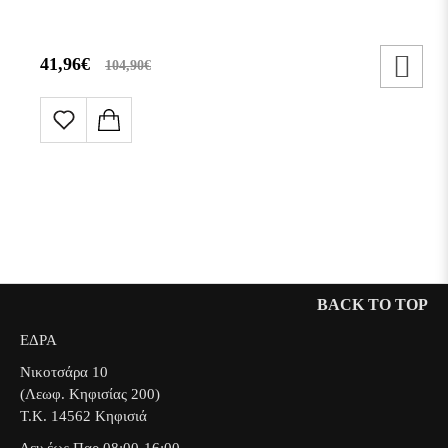
41,96€
104,90€
BACK TO TOP
ΕΔΡΑ
Νικοτσάρα 10
(Λεωφ. Κηφισίας 200)
Τ.Κ. 14562 Κηφισιά