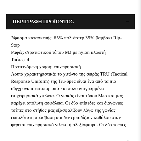
ΠΕΡΙΓΡΑΦΗ ΠΡΟΪΟΝΤΟΣ
Ύφασμα κατασκευής: 65% πολυέστερ 35% βαμβάκι Rip-
Stop
Ραφές: στρατιωτικού τύπου Μ3 με nylon κλωστή
Τσέπες: 4
Προτεινόμενη χρήση: επιχειρησιακή
Λοιπά χαρακτηριστικά: το χιτώνιο της σειράς TRU (Tactical
Response Uniform) της Tru-Spec είναι ένα από τα πιο
σύγχρονα πρωτοποριακά και πολυαντιγραμμένα
επιχειρησιακά χιτώνια. Ο γιακάς είναι τύπου Mao και μας
παρέχει απόλυτη ασφάλεια. Οι δύο επίπεδες και διαγώνιες
τσέπες στο στήθος μας εξασφαλίζουν λόγω της γωνίας
ευκολότατη πρόσβαση και δεν εμποδίζουν καθόλου όταν
φέρεται επιχειρησιακό γιλέκο ή αλεξίσφαιρο. Οι δύο τσέπες
(από μία σε κάθε ώμο) διαθέτουν πιέτες και μας
εξασφαλίζουν ικανό χώρο αποθήκευσης με άνετη πρόσβαση.