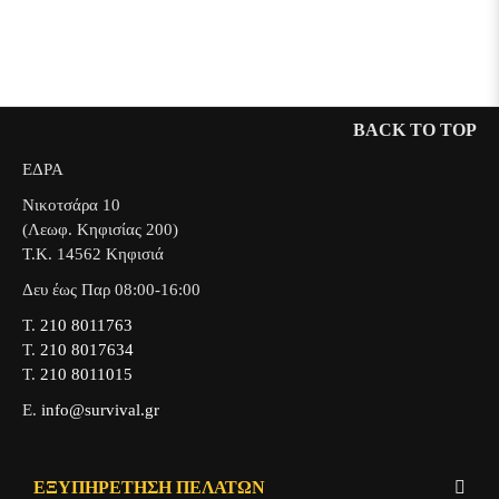
BACK TO TOP
ΕΔΡΑ
Νικοτσάρα 10
(Λεωφ. Κηφισίας 200)
Τ.Κ. 14562 Κηφισιά
Δευ έως Παρ 08:00-16:00
Τ.
210 8011763
Τ.
210 8017634
Τ.
210 8011015
Ε.
info@survival.gr
ΕΞΥΠΗΡΈΤΗΣΗ ΠΕΛΑΤΏΝ