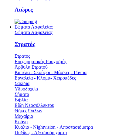
Αιώρες
Σώματα Ασφαλείας
Σώματα Ασφαλείας
Στρατός
Στρατός
Επιχειρησιακός Ρουχισμός
Άρβυλα Στρατού
Καπέλα - Σκούφοι - Μάσκες - Γάντια
Εργαλεία - Κλομπ- Χειροπέδες
Σακίδια
Υδροδοχεία
Σήματα
Βιβλία
Είδη Νεοσύλλεκτου
Θήκες Όπλων
Μαχαίρια
Κράνη
Κυάλια - Nightvision - Αποστασιόμετρα
Πυξίδες - Αξεσουάρ χάρτη