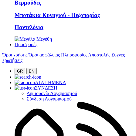
Βερμούδες
Μποτάκια Κυνηγιού - Πεζοπορίας
Παντελόνια
Προσφορές
Όροι χρήσης
Όροι ασφάλειας
Πληροφορίες Αποστολής
Συχνές
ερωτήσεις
GR
EN
ΑΓΑΠΗΜΕΝΑ
ΣΥΝΔΕΣΗ
Δημιουργία Λογαριασμού
Σύνδεση Λογαριασμού