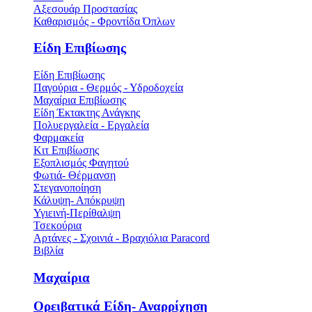
Αξεσουάρ Προστασίας
Καθαρισμός - Φροντίδα Όπλων
Είδη Επιβίωσης
Είδη Επιβίωσης
Παγούρια - Θερμός - Υδροδοχεία
Μαχαίρια Επιβίωσης
Είδη Έκτακτης Ανάγκης
Πολυεργαλεία - Εργαλεία
Φαρμακεία
Κιτ Επιβίωσης
Εξοπλισμός Φαγητού
Φωτιά- Θέρμανση
Στεγανοποίηση
Κάλυψη- Απόκρυψη
Υγιεινή-Περίθαλψη
Τσεκούρια
Αρτάνες - Σχοινιά - Βραχιόλια Paracord
Βιβλία
Μαχαίρια
Ορειβατικά Είδη- Αναρρίχηση