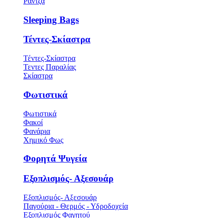
Ράντζα
Sleeping Bags
Τέντες-Σκίαστρα
Τέντες-Σκίαστρα
Τεντες Παραλίας
Σκίαστρα
Φωτιστικά
Φωτιστικά
Φακοί
Φανάρια
Χημικό Φως
Φορητά Ψυγεία
Εξοπλισμός- Αξεσουάρ
Εξοπλισμός- Αξεσουάρ
Παγούρια - Θερμός - Υδροδοχεία
Εξοπλισμός Φαγητού