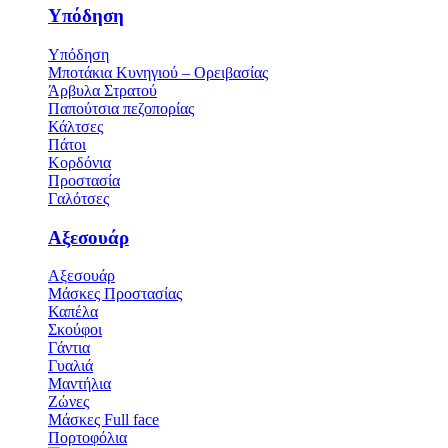
Υπόδηση
Υπόδηση
Μποτάκια Κυνηγιού – Ορειβασίας
Άρβυλα Στρατού
Παπούτσια πεζοπορίας
Κάλτσες
Πάτοι
Κορδόνια
Προστασία
Γαλότσες
Αξεσουάρ
Αξεσουάρ
Μάσκες Προστασίας
Καπέλα
Σκούφοι
Γάντια
Γυαλιά
Μαντήλια
Ζώνες
Μάσκες Full face
Πορτοφόλια