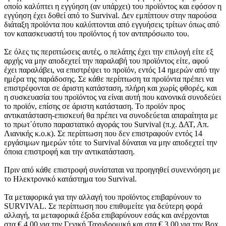
οποίο καλύπτει η εγγύηση (αν υπάρχει) του προϊόντος και εφόσον η
εγγύηση έχει δοθεί από το Survival. Δεν εμπίπτουν στην παρούσα
διάταξη προϊόντα που καλύπτονται από εγγυήσεις τρίτων όπως από
τον κατασκευαστή του προϊόντος ή τον αντιπρόσωπο του.
Σε όλες τις περιπτώσεις αυτές, ο πελάτης έχει την επιλογή είτε εξ
αρχής να μην αποδεχτεί την παραλαβή του προϊόντος είτε, αφού
έχει παραλάβει, να επιστρέψει το προϊόν, εντός 14 ημερών από την
ημέρα της παράδοσης. Σε κάθε περίπτωση τα προϊόντα πρέπει να
επιστρέφονται σε άριστη κατάσταση, πλήρη και χωρίς φθορές, και
η συσκευασία του προϊόντος να είναι αυτή που κανονικά συνοδεύει
το προϊόν, επίσης σε άριστη κατάσταση. Το προϊόν προς
αντικατάσταση-επισκευή θα πρέπει να συνοδεύεται απαραίτητα με
το πρωτ΄ότυπο παραστατικό αγοράς του Survival (π.χ. ΔΑΤ, Απ.
Λιανικής κ.ο.κ). Σε περίπτωση που δεν επιστραφούν εντός 14
εργάσιμων ημερών τότε το Survival δύναται να μην αποδεχτεί την
όποια επιστροφή και την αντικατάσταση.
Πριν από κάθε επιστροφή συνίσταται να προηγηθεί συνεννόηση με
το Ηλεκτρονικό κατάστημα του Survival.
Τα μεταφορικά για την αλλαγή του προϊόντος επιβαρύνουν το
SURVIVAL. Σε περίπτωση που επιθυμείτε για δεύτερη φορά
αλλαγή, τα μεταφορικά έξοδα επιβαρύνουν εσάς και ανέρχονται
στα € 4,00 για την Γενική Ταχυδρομική και στα € 3,00 για την Box