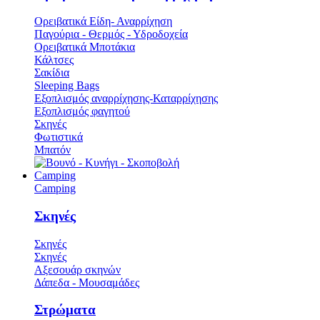
Ορειβατικά Είδη- Αναρρίχηση
Παγούρια - Θερμός - Υδροδοχεία
Ορειβατικά Μποτάκια
Κάλτσες
Σακίδια
Sleeping Bags
Εξοπλισμός αναρρίχησης-Καταρρίχησης
Εξοπλισμός φαγητού
Σκηνές
Φωτιστικά
Μπατόν
Camping
Camping
Σκηνές
Σκηνές
Σκηνές
Αξεσουάρ σκηνών
Δάπεδα - Μουσαμάδες
Στρώματα