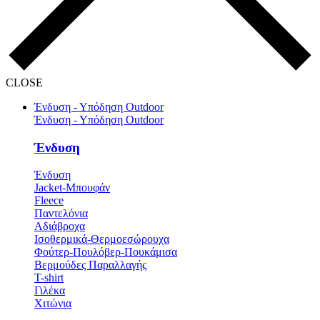
CLOSE
Ένδυση - Υπόδηση Outdoor
Ένδυση - Υπόδηση Outdoor
Ένδυση
Ένδυση
Jacket-Μπουφάν
Fleece
Παντελόνια
Αδιάβροχα
Ισοθερμικά-Θερμοεσώρουχα
Φούτερ-Πουλόβερ-Πουκάμισα
Βερμούδες Παραλλαγής
T-shirt
Γιλέκα
Χιτώνια