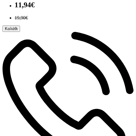
11,94€
19,90€
Καλάθι