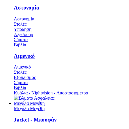
Αστυνομία
Αστυνομία
Στολές
Υπόδηση
Αξεσουάρ
Σήματα
Βιβλία
Λιμενικό
Λιμενικό
Στολές
Εξοπλισμός
Σήματα
Βιβλία
Κυάλια - Nightvision - Αποστασιόμετρα
Μεγάλα Μεγέθη
Μεγάλα Μεγέθη
Jacket - Μπουφάν