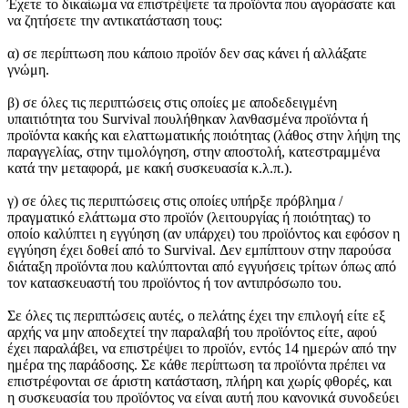
Έχετε το δικαίωμα να επιστρέψετε τα προϊόντα που αγοράσατε και
να ζητήσετε την αντικατάσταση τους:
α) σε περίπτωση που κάποιο προϊόν δεν σας κάνει ή αλλάξατε
γνώμη.
β) σε όλες τις περιπτώσεις στις οποίες με αποδεδειγμένη
υπαιτιότητα του Survival πουλήθηκαν λανθασμένα προϊόντα ή
προϊόντα κακής και ελαττωματικής ποιότητας (λάθος στην λήψη της
παραγγελίας, στην τιμολόγηση, στην αποστολή, κατεστραμμένα
κατά την μεταφορά, με κακή συσκευασία κ.λ.π.).
γ) σε όλες τις περιπτώσεις στις οποίες υπήρξε πρόβλημα /
πραγματικό ελάττωμα στο προϊόν (λειτουργίας ή ποιότητας) το
οποίο καλύπτει η εγγύηση (αν υπάρχει) του προϊόντος και εφόσον η
εγγύηση έχει δοθεί από το Survival. Δεν εμπίπτουν στην παρούσα
διάταξη προϊόντα που καλύπτονται από εγγυήσεις τρίτων όπως από
τον κατασκευαστή του προϊόντος ή τον αντιπρόσωπο του.
Σε όλες τις περιπτώσεις αυτές, ο πελάτης έχει την επιλογή είτε εξ
αρχής να μην αποδεχτεί την παραλαβή του προϊόντος είτε, αφού
έχει παραλάβει, να επιστρέψει το προϊόν, εντός 14 ημερών από την
ημέρα της παράδοσης. Σε κάθε περίπτωση τα προϊόντα πρέπει να
επιστρέφονται σε άριστη κατάσταση, πλήρη και χωρίς φθορές, και
η συσκευασία του προϊόντος να είναι αυτή που κανονικά συνοδεύει