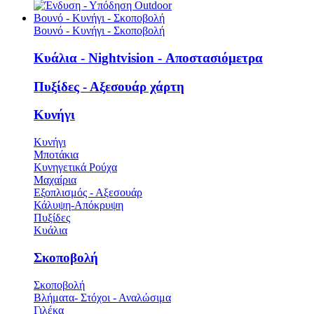
Βουνό - Κυνήγι - Σκοποβολή
Βουνό - Κυνήγι - Σκοποβολή
Κυάλια - Nightvision - Αποστασιόμετρα
Πυξίδες - Αξεσουάρ χάρτη
Κυνήγι
Κυνήγι
Μποτάκια
Κυνηγετικά Ρούχα
Μαχαίρια
Εξοπλισμός - Αξεσουάρ
Κάλυψη-Απόκρυψη
Πυξίδες
Κυάλια
Σκοποβολή
Σκοποβολή
Βλήματα- Στόχοι - Αναλώσιμα
Γιλέκα