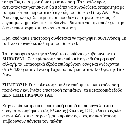
το προϊόν, επίσης σε άριστη κατάσταση. Το προϊόν προς
αντικατάσταση-επισκευή θα πρέπει να συνοδεύεται απαραίτητα με
το πρωτ΄ότυπο παραστατικό αγοράς του Survival (π.χ. ΔΑΤ, Απ.
Λιανικής κ.ο.κ). Σε περίπτωση που δεν επιστραφούν εντός 14
εργάσιμων ημερών τότε το Survival δύναται να μην αποδεχτεί την
όποια επιστροφή και την αντικατάσταση.
Πριν από κάθε επιστροφή συνίσταται να προηγηθεί συνεννόηση με
το Ηλεκτρονικό κατάστημα του Survival.
Τα μεταφορικά για την αλλαγή του προϊόντος επιβαρύνουν το
SURVIVAL. Σε περίπτωση που επιθυμείτε για δεύτερη φορά
αλλαγή, τα μεταφορικά έξοδα επιβαρύνουν εσάς και ανέρχονται
στα € 4,00 για την Γενική Ταχυδρομική και στα € 3,00 για την Box
Now.
ΣΗΜΕΙΩΣΗ: Σε περίπτωση που δεν επιθυμείτε αντικατάσταση
προιόντων και ζητάτε επιστροφή χρημάτων, τα μεταφορικά έξοδα
ΔΕΝ ΕΠΙΣΤΡΕΦΟΝΤΑΙ
.
Στην περίπτωση που η επιστροφή αφορά σε παραγγελία που
πραγματοποιήθηκε εκτός Ελλάδος (Κύπρος, Ε.Ε., κλπ) τα έξοδα
αποστολής και επιστροφής του προϊόντος προς αντικατάσταση,
επιβαρύνουν πάντοτε τον πελάτη.