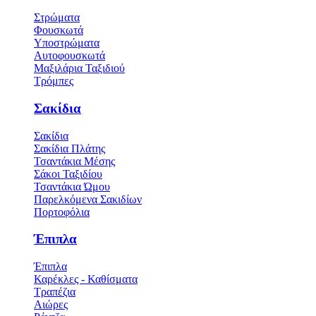
Στρώματα
Φουσκωτά
Υποστρώματα
Αυτοφουσκωτά
Μαξιλάρια Ταξιδιού
Τρόμπες
Σακίδια
Σακίδια
Σακίδια Πλάτης
Τσαντάκια Μέσης
Σάκοι Ταξιδίου
Τσαντάκια Ώμου
Παρελκόμενα Σακιδίων
Πορτοφόλια
Έπιπλα
Έπιπλα
Καρέκλες - Καθίσματα
Τραπέζια
Αιώρες