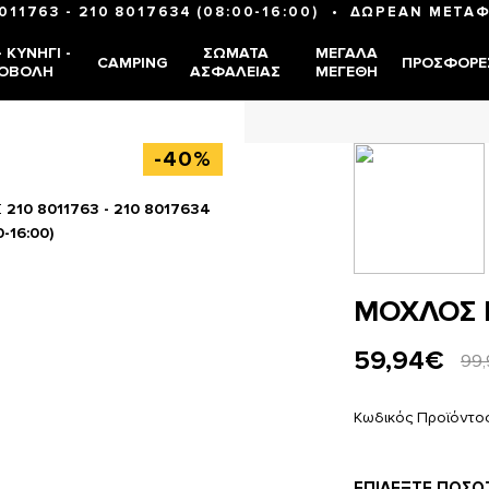
•
8011763
-
210 8017634
(08:00-16:00)
ΔΩΡΕΑΝ ΜΕΤΑΦ
 ΚΥΝΉΓΙ -
ΣΏΜΑΤΑ
ΜΕΓΆΛΑ
CAMPING
ΠΡΟΣΦΟΡΈ
ΟΒΟΛΉ
ΑΣΦΑΛΕΊΑΣ
ΜΕΓΈΘΗ
-40%
Σ
210 8011763 - 210 8017634
0-16:00)
ΜΟΧΛΟΣ 
59,94€
99
Κωδικός Προϊόντο
ΕΠΙΛΈΞΤΕ ΠΟΣΌ