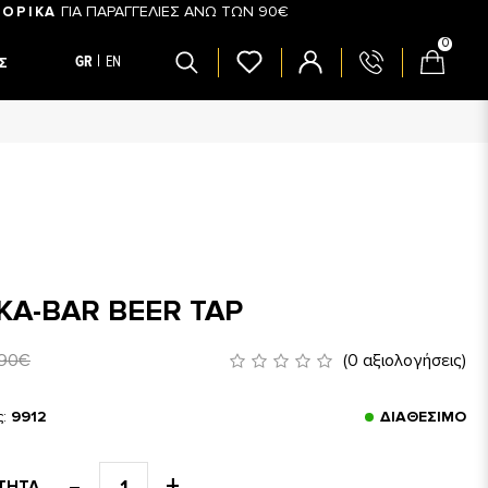
ΓΙΑ ΠΑΡΑΓΓΕΛΙΕΣ ΑΝΩ ΤΩΝ 90€
ΟΡΙΚΑ
0
GR
EN
Σ
KA-BAR BEER TAP
,90€
(0 αξιολογήσεις)
ς:
9912
ΔΙΑΘΈΣΙΜΟ
ΤΗΤΑ