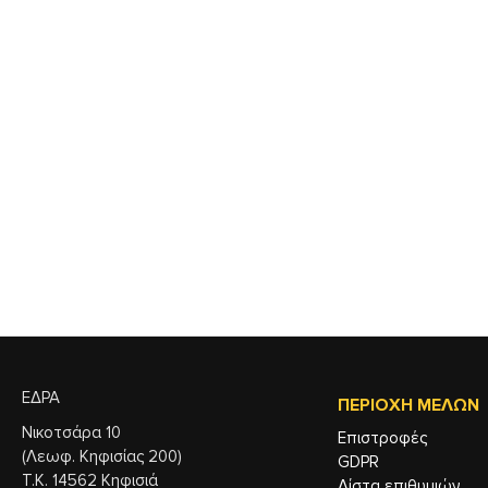
ΕΔΡΑ
ΠΕΡΙΟΧΉ ΜΕΛΏΝ
Νικοτσάρα 10
Επιστροφές
(Λεωφ. Κηφισίας 200)
GDPR
Τ.Κ. 14562 Κηφισιά
Λίστα επιθυμιών