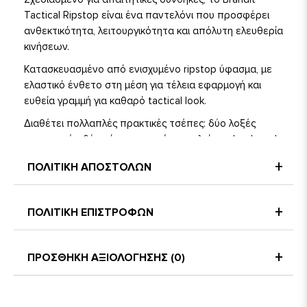
Tactical Ripstop είναι ένα παντελόνι που προσφέρει
ανθεκτικότητα, λειτουργικότητα και απόλυτη ελευθερία
κινήσεων.
Κατασκευασμένο από ενισχυμένο ripstop ύφασμα, με
ελαστικό ένθετο στη μέση για τέλεια εφαρμογή και
ευθεία γραμμή για καθαρό tactical look.
Διαθέτει πολλαπλές πρακτικές τσέπες: δύο λοξές
μπροστινές, δύο πίσω με καπάκι και κλείσιμο hook-and-
loop, καθώς και δύο πλαϊνές cargo τσέπες με καπάκι.
ΠΟΛΙΤΙΚΗ ΑΠΟΣΤΟΛΩΝ
Η ενισχυμένη διπλή ραφή στα γόνατα προσφέρει
έξτρα ανθεκτικότητα, ενώ η θηλιά για κλειδιά και οι
διάφορες θηλιές ζώνης κάνουν το παντελόνι ιδανικό
ΠΟΛΙΤΙΚΗ ΕΠΙΣΤΡΟΦΩΝ
για καθημερινή χρήση ή tactical αποστολές.
ΠΡΟΣΘΗΚΗ ΑΞΙΟΛΟΓΗΣΗΣ (0)
Χαρακτηριστικά:
Ελαστικό ένθετο στη μέση για άνετη εφαρμογή