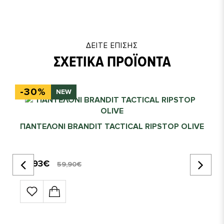
2 λοξές μπροστινές τσέπες
2 πίσω τσέπες με καπάκι & hook-and-loop
2 πλαϊνές cargo τσέπες με καπάκι & hook-and-loop
ΔΕΊΤΕ ΕΠΊΣΗΣ
Διπλή ραφή στο γόνατο
ΣΧΕΤΙΚΆ ΠΡΟΪΌΝΤΑ
Ripstop ύφασμα υψηλής αντοχής
Θηλιά για κλειδί
-30%
NEW
Ίσια γραμμή
Πολλαπλές θηλιές για ζώνη
ΠΑΝΤΕΛΟΝΙ BRANDIT TACTICAL RIPSTOP OLIVE
Σύνθεση:
41,93€
59,90€
Εξωτερικό ύφασμα: 64% πολυεστέρας / 34% βαμβάκι /
2% ελαστάνη
Επένδυση: 100% πολυεστέρας
Επένδυση τσεπών: 65% πολυεστέρας / 35% βαμβάκι