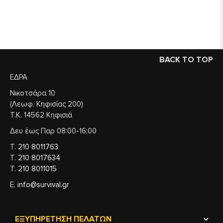
Για δράση χωρίς περιορισμούς.
BACK TO TOP
ΕΔΡΑ
Νικοτσάρα 10
(Λεωφ. Κηφισίας 200)
Τ.Κ. 14562 Κηφισιά
Δευ έως Παρ 08:00-16:00
Τ.
210 8011763
Τ.
210 8017634
Τ.
210 8011015
Ε.
info@survival.gr
ΕΞΥΠΗΡΈΤΗΣΗ ΠΕΛΑΤΏΝ