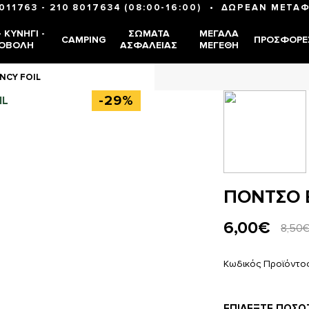
•
8011763
-
210 8017634
(08:00-16:00)
ΔΩΡΕΑΝ ΜΕΤΑΦ
 ΚΥΝΉΓΙ -
ΣΏΜΑΤΑ
ΜΕΓΆΛΑ
CAMPING
ΠΡΟΣΦΟΡΈ
ΟΒΟΛΉ
ΑΣΦΑΛΕΊΑΣ
ΜΕΓΈΘΗ
NCY FOIL
-29%
ΠΟΝΤΣΟ 
6,00€
8,50
Κωδικός Προϊόντο
ΕΠΙΛΈΞΤΕ ΠΟΣΌ