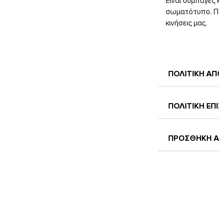
Είναι συμπαγές 
σωματότυπο. Πα
κινήσεις μας.
Μέγεθος: 104 x 
Βάρος: 92g
ΠΟΛΙΤΙΚΗ Α
ΠΟΛΙΤΙΚΗ Ε
ΠΡΟΣΘΗΚΗ Α