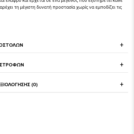
και ελαφρύ και έρχεται σε ένα μέγεθος που εξυπηρετεί κάθε
ρέχει τη μέγιστη δυνατή προστασία χωρίς να εμποδίζει τις
94 cm (41"x37")
ΠΟΣΤΟΛΩΝ
ΠΙΣΤΡΟΦΩΝ
ΞΙΟΛΟΓΗΣΗΣ (0)