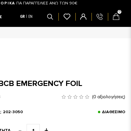
ΓΙΑ ΠΑΡΑΓΓΕΛΙΕΣ ΑΝΩ ΤΩΝ 90€
ΟΡΙΚΑ
0
GR
EN
Σ
BCB EMERGENCY FOIL
€
(0 αξιολογήσεις)
ς:
202-3050
ΔΙΑΘΈΣΙΜΟ
ΤΗΤΑ