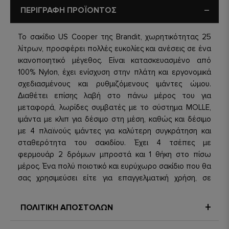
ΠΕΡΙΓΡΑΦΗ ΠΡΟΪΟΝΤΟΣ
Το σακίδιο US Cooper της Brandit, χωρητικότητας 25
λίτρων, προσφέρει πολλές ευκολίες και ανέσεις σε ένα
ικανοποιητικό μέγεθος. Είναι κατασκευασμένο από
100% Nylon, έχει ενίσχυση στην πλάτη και εργονομικά
σχεδιασμένους και ρυθμιζόμενους ιμάντες ώμου.
Διαθέτει επίσης λαβή στο πάνω μέρος του για
μεταφορά, λωρίδες συμβατές με το σύστημα MOLLE,
ιμάντα με κλιπ για δέσιμο στη μέση, καθώς και δέσιμο
με 4 πλαϊνούς ιμάντες για καλύτερη συγκράτηση και
σταθερότητα του σακιδίου. Έχει 4 τσέπες με
φερμουάρ 2 δρόμων μπροστά και 1 θήκη στο πίσω
μέρος. Ένα πολύ ποιοτικό και ευρύχωρο σακίδιο που θα
σας χρησιμεύσει είτε για επαγγελματική χρήση, σε
κάποιο χόμπι ή όπου εσείς το χρειαστείτε, με πολύ
μικρό κόστος.
ΠΟΛΙΤΙΚΗ ΑΠΟΣΤΟΛΩΝ
Χρώμα: Dark camo