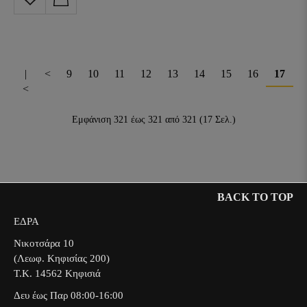
|
<
9
10
11
12
13
14
15
16
17
<
Εμφάνιση 321 έως 321 από 321 (17 Σελ.)
BACK TO TOP
ΕΔΡΑ
Νικοτσάρα 10
(Λεωφ. Κηφισίας 200)
Τ.Κ. 14562 Κηφισιά
Δευ έως Παρ 08:00-16:00