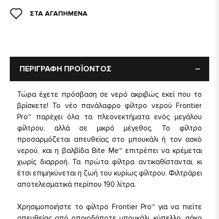
ΣΤΑ ΑΓΑΠΗΜΕΝΑ
ΠΕΡΙΓΡΑΦΗ ΠΡΟΪΟΝΤΟΣ
Τώρα έχετε πρόσβαση σε νερό ακριβώς εκεί που το
βρίσκετε! Το νέο πανάλαφρο φίλτρο νερού Frontier
Pro™ παρέχει όλα τα πλεονεκτήματα ενός μεγάλου
φίλτρου, αλλά σε μικρό μέγεθος. Το φίλτρο
προσαρμόζεται απευθείας στο μπουκάλι ή τον ασκό
νερού, και η βαλβίδα Bite Me™ επιτρέπει να κρέμεται
χωρίς διαρροή. Τα πρώτα φίλτρα αντικαθίστανται, κι
έτσι επιμηκύνεται η ζωή του κυρίως φίλτρου. Φιλτράρει
αποτελεσματικά περίπου 190 λίτρα.
Χρησιμοποιήστε το φίλτρο Frontier Pro™ για να πιείτε
απευθείας από οποιοδήποτε μπουκάλι, κύπελλο, σάκο