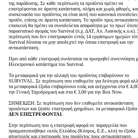
της παράδοσης. Σε κάθε περίπτωση τα προϊόντα πρέπει να
επιστρέφονται σε άριστη κατάσταση, πλήρη και χωρίς φθορές, κα
συσκευασία του προϊόντος να είναι αυτή που κανονικά συνοδεύει
προϊόν, επίσης σε άριστη κατάσταση. Το προϊόν προς αντικατάστ
επισκευή θα πρέπει να συνοδεύεται απαραίτητα με το πρωτ΄ότυπ
παραστατικό αγοράς του Survival (π.χ. ΔΑΤ, Απ. Λιανικής κ.ο.κ). 
περίπτωση που δεν επιστραφούν εντός 14 εργάσιμων ημερών τότ
Survival δύναται να μην αποδεχτεί την όποια επιστροφή και την
αντικατάσταση.
Πριν από κάθε επιστροφή συνίσταται να προηγηθεί συνεννόηση μ
Ηλεκτρονικό κατάστημα του Survival.
Τα μεταφορικά για την αλλαγή του προϊόντος επιβαρύνουν το
SURVIVAL. Σε περίπτωση που επιθυμείτε για δεύτερη φορά αλλ
τα μεταφορικά έξοδα επιβαρύνουν εσάς και ανέρχονται στα € 4,00
την Γενική Ταχυδρομική και στα € 3,00 για την Box Now.
ΣΗΜΕΙΩΣΗ: Σε περίπτωση που δεν επιθυμείτε αντικατάσταση
προιόντων και ζητάτε επιστροφή χρημάτων, τα μεταφορικά έξοδα
ΔΕΝ ΕΠΙΣΤΡΕΦΟΝΤΑΙ
.
Στην περίπτωση που η επιστροφή αφορά σε παραγγελία που
πραγματοποιήθηκε εκτός Ελλάδος (Κύπρος, Ε.Ε., κλπ) τα έξοδα
αποστολής και επιστροφής του προϊόντος προς αντικατάσταση,