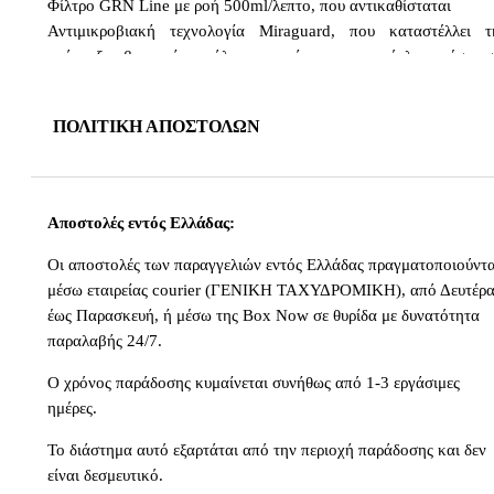
Φίλτρο GRN Line με ροή 500ml/λεπτο, που αντικαθίσταται
Αντιμικροβιακή τεχνολογία Miraguard, που καταστέλλει τ
ανάπτυξη βακτηρίων, άλγης, μυκήτων και μούχλας μέσα σ
φίλτρο.
Φιλτράρει 190 λίτρα νερού (50 gallons)
ΠΟΛΙΤΙΚΗ ΑΠΟΣΤΟΛΩΝ
Χωρίς BPA, χημικά και ιώδιο.
Κατασκευάζεται στις HΠΑ.
Προσαρμόζεται στα φίλτρα Frontier Pro Ultra Light Water Filt
Αποστολές εντός Ελλάδας:
System & Tactical Frontier Pro Filter
Οι αποστολές των παραγγελιών εντός Ελλάδας πραγματοποιούντα
μέσω εταιρείας courier (ΓΕΝΙΚΗ ΤΑΧΥΔΡΟΜΙΚΗ), από Δευτέρ
έως Παρασκευή, ή μέσω της Box Now σε θυρίδα με δυνατότητα
παραλαβής 24/7.
Ο χρόνος παράδοσης κυμαίνεται συνήθως από 1-3 εργάσιμες
ημέρες.
Το διάστημα αυτό εξαρτάται από την περιοχή παράδοσης και δεν
είναι δεσμευτικό.