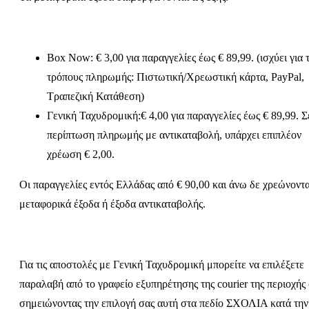
Επίσης, δε γίνονται δεκτές επιστροφές σε μαχαίρια, σουγιάδες,
σπαθιά κλπ καθώς μπορούν να θεωρηθούν αντικείμενα
Box Now: € 3,00 για παραγγελίες έως € 89,99. (ισχύει για 
κακόβουλων ενεργειών.
τρόπους πληρωμής: Πιστωτική/Χρεωστική κάρτα, PayPal,
Περισσότερα για τηνε Ευρωπαϊκή νομοθεσία σχετικά με τις
Τραπεζική Κατάθεση)
επιστροφές και τις εγγυήσεις προϊόντων μπορείτε να διαβάσετε
ε
Γενική Ταχυδρομική:€ 4,00 για παραγγελίες έως € 89,99. Σ
περίπτωση πληρωμής με αντικαταβολή, υπάρχει επιπλέον
χρέωση € 2,00.
Οι παραγγελίες εντός Ελλάδας από € 90,00 και άνω δε χρεώνοντα
μεταφορικά έξοδα ή έξοδα αντικαταβολής.
Για τις αποστολές με Γενική Ταχυδρομική μπορείτε να επιλέξετε
παραλαβή από το γραφείο εξυπηρέτησης της courier της περιοχής 
σημειώνοντας την επιλογή σας αυτή στα πεδίο ΣΧΟΛΙΑ κατά την