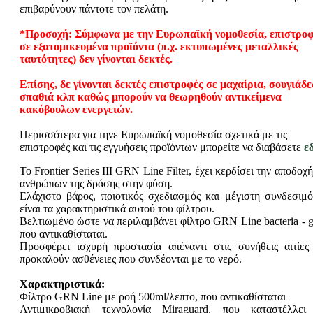
επιβαρύνουν πάντοτε τον πελάτη.
*Προσοχή: Σύμφωνα με την Ευρωπαϊκή νομοθεσία, επιστρο
σε εξατομικευμένα προϊόντα (π.χ. εκτυπωμένες μεταλλικές
ταυτότητες) δεν γίνονται δεκτές.
Επίσης, δε γίνονται δεκτές επιστροφές σε μαχαίρια, σουγιάδε
σπαθιά κλπ καθώς μπορούν να θεωρηθούν αντικείμενα
κακόβουλων ενεργειών.
Περισσότερα για τηνε Ευρωπαϊκή νομοθεσία σχετικά με τις
επιστροφές και τις εγγυήσεις προϊόντων μπορείτε να διαβάσετε
ε
Το Frontier Series III GRN Line Filter, έχει κερδίσει την αποδοχ
ανθρώπων της δράσης στην φύση.
Ελάχιστο βάρος, ποιοτικός σχεδιασμός και μέγιστη συνδεσιμό
είναι τα χαρακτηριστικά αυτού του φίλτρου.
Βελτιωμένο ώστε να περιλαμβάνει φίλτρο GRN Line bacteria - g
που αντικαθίσταται.
Προσφέρει ισχυρή προστασία απέναντι στις συνήθεις αιτίες
προκαλούν ασθένειες που συνδέονται με το νερό.
Χαρακτηριστικά:
Φίλτρο GRN Line με ροή 500ml/λεπτο, που αντικαθίσταται
Αντιμικροβιακή τεχνολογία Miraguard, που καταστέλλει