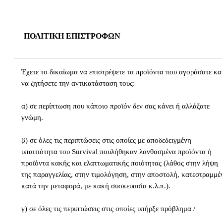
Τα μεταφορικά έξοδα διαμορφώνονται ως εξής:
ΠΟΛΙΤΙΚΗ ΕΠΙΣΤΡΟΦΩΝ
Box Now: € 3,00 για παραγγελίες έως € 89,99. (ισχύει για
Έχετε το δικαίωμα να επιστρέψετε τα προϊόντα που αγοράσατε κα
τους τρόπους πληρωμής: Πιστωτική/Χρεωστική κάρτα,
να ζητήσετε την αντικατάσταση τους:
PayPal, Τραπεζική Κατάθεση)
Γενική Ταχυδρομική:€ 4,00 για παραγγελίες έως € 89,99. 
α) σε περίπτωση που κάποιο προϊόν δεν σας κάνει ή αλλάξατε
περίπτωση πληρωμής με αντικαταβολή, υπάρχει επιπλέον
γνώμη.
χρέωση € 2,00.
β) σε όλες τις περιπτώσεις στις οποίες με αποδεδειγμένη
Οι παραγγελίες εντός Ελλάδας από € 90,00 και άνω δε χρεώνοντα
υπαιτιότητα του Survival πουλήθηκαν λανθασμένα προϊόντα ή
με μεταφορικά έξοδα ή έξοδα αντικαταβολής.
προϊόντα κακής και ελαττωματικής ποιότητας (λάθος στην λήψη
της παραγγελίας, στην τιμολόγηση, στην αποστολή, κατεστραμμέ
κατά την μεταφορά, με κακή συσκευασία κ.λ.π.).
Για τις αποστολές με Γενική Ταχυδρομική μπορείτε να επιλέξετε
παραλαβή από το γραφείο εξυπηρέτησης της courier της περιοχής
γ) σε όλες τις περιπτώσεις στις οποίες υπήρξε πρόβλημα /
σας, σημειώνοντας την επιλογή σας αυτή στα πεδίο ΣΧΟΛΙΑ κατ
πραγματικό ελάττωμα στο προϊόν (λειτουργίας ή ποιότητας) το