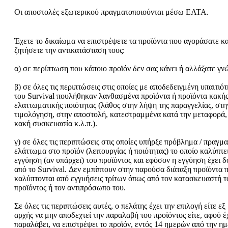
Οι αποστολές εξωτερικού πραγματοποιούνται μέσω ΕΛΤΑ.
Έχετε το δικαίωμα να επιστρέψετε τα προϊόντα που αγοράσατε κα
ζητήσετε την αντικατάσταση τους:
α) σε περίπτωση που κάποιο προϊόν δεν σας κάνει ή αλλάξατε γν
β) σε όλες τις περιπτώσεις στις οποίες με αποδεδειγμένη υπαιτιό
του Survival πουλήθηκαν λανθασμένα προϊόντα ή προϊόντα κακής
ελαττωματικής ποιότητας (λάθος στην λήψη της παραγγελίας, στη
τιμολόγηση, στην αποστολή, κατεστραμμένα κατά την μεταφορά,
κακή συσκευασία κ.λ.π.).
γ) σε όλες τις περιπτώσεις στις οποίες υπήρξε πρόβλημα / πραγμα
ελάττωμα στο προϊόν (λειτουργίας ή ποιότητας) το οποίο καλύπτε
εγγύηση (αν υπάρχει) του προϊόντος και εφόσον η εγγύηση έχει δ
από το Survival. Δεν εμπίπτουν στην παρούσα διάταξη προϊόντα 
καλύπτονται από εγγυήσεις τρίτων όπως από τον κατασκευαστή τ
προϊόντος ή τον αντιπρόσωπο του.
Σε όλες τις περιπτώσεις αυτές, ο πελάτης έχει την επιλογή είτε εξ
αρχής να μην αποδεχτεί την παραλαβή του προϊόντος είτε, αφού έ
παραλάβει, να επιστρέψει το προϊόν, εντός 14 ημερών από την η