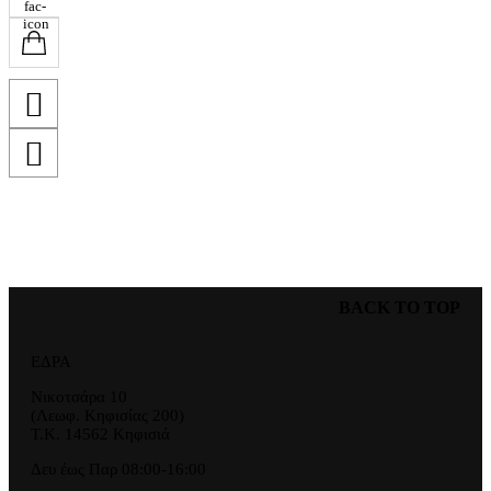
BACK TO TOP
ΕΔΡΑ
Νικοτσάρα 10
(Λεωφ. Κηφισίας 200)
Τ.Κ. 14562 Κηφισιά
Δευ έως Παρ 08:00-16:00