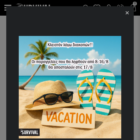
0
ΑΡΧΙΚΉ
ΝΈΕΣ ΠΑΡΑΛΑΒΈΣ
ΘΕΡΜΟΣ IGLOO 768ML YELLOW