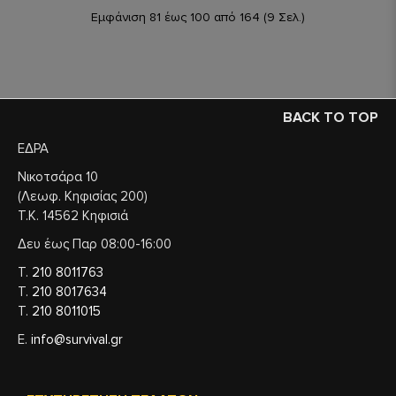
Εμφάνιση 81 έως 100 από 164 (9 Σελ.)
BACK TO TOP
ΕΔΡΑ
Νικοτσάρα 10
(Λεωφ. Κηφισίας 200)
Τ.Κ. 14562 Κηφισιά
Δευ έως Παρ 08:00-16:00
Τ.
210 8011763
Τ.
210 8017634
Τ.
210 8011015
Ε.
info@survival.gr