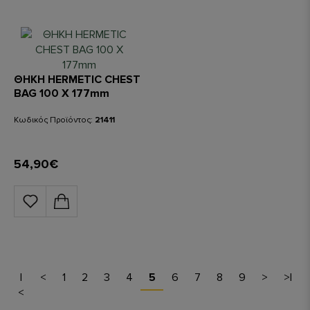
ΘΗΚΗ HERMETIC CHEST
BAG 100 X 177mm
Κωδικός Προϊόντος:
21411
54,90€
|
<
1
2
3
4
5
6
7
8
9
>
>|
<