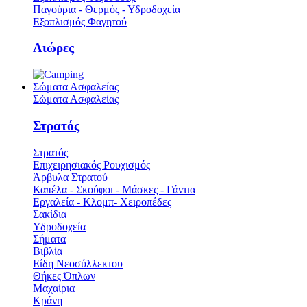
Παγούρια - Θερμός - Υδροδοχεία
Εξοπλισμός Φαγητού
Αιώρες
Σώματα Ασφαλείας
Σώματα Ασφαλείας
Στρατός
Στρατός
Επιχειρησιακός Ρουχισμός
Άρβυλα Στρατού
Καπέλα - Σκούφοι - Μάσκες - Γάντια
Εργαλεία - Κλομπ- Χειροπέδες
Σακίδια
Υδροδοχεία
Σήματα
Βιβλία
Είδη Νεοσύλλεκτου
Θήκες Όπλων
Μαχαίρια
Κράνη