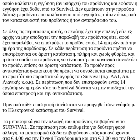
οποίο καλύπτει η εγγύηση (αν υπάρχει) του προϊόντος και εφόσον η
εγγύηση έχει δοθεί από το Survival. Δεν εμπίπτουν στην παρούσα
διάταξη προϊόντα που καλύπτονται από εγγυήσεις τρίτων όπως από
τον κατασκευαστή του προϊόντος ή τον αντιπρόσωπο του.
Σε όλες τις περιπτώσεις αυτές, ο πελάτης έχει την επιλογή είτε εξ
αρχής να μην αποδεχτεί την παραλαβή του προϊόντος είτε, αφού
έχει παραλάβει, να επιστρέψει το προϊόν, εντός 14 ημερών από την
ημέρα της παράδοσης. Σε κάθε περίπτωση τα προϊόντα πρέπει να
επιστρέφονται σε άριστη κατάσταση, πλήρη και χωρίς φθορές, και
η συσκευασία του προϊόντος να είναι αυτή που κανονικά συνοδεύει
το προϊόν, επίσης σε άριστη κατάσταση. Το προϊόν προς
αντικατάσταση-επισκευή θα πρέπει να συνοδεύεται απαραίτητα με
το πρωτ΄ότυπο παραστατικό αγοράς του Survival (π.χ. ΔΑΤ, Απ.
Λιανικής κ.ο.κ). Σε περίπτωση που δεν επιστραφούν εντός 14
εργάσιμων ημερών τότε το Survival δύναται να μην αποδεχτεί την
όποια επιστροφή και την αντικατάσταση.
Πριν από κάθε επιστροφή συνίσταται να προηγηθεί συνεννόηση με
το Ηλεκτρονικό κατάστημα του Survival.
Τα μεταφορικά για την αλλαγή του προϊόντος επιβαρύνουν το
SURVIVAL. Σε περίπτωση που επιθυμείτε για δεύτερη φορά
αλλαγή, τα μεταφορικά έξοδα επιβαρύνουν εσάς και ανέρχονται
στα € 4,00 για την Γενική Ταχυδρομική και στα € 3,00 για την Box