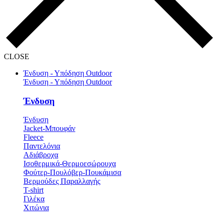
CLOSE
Ένδυση - Υπόδηση Outdoor
Ένδυση - Υπόδηση Outdoor
Ένδυση
Ένδυση
Jacket-Μπουφάν
Fleece
Παντελόνια
Αδιάβροχα
Ισοθερμικά-Θερμοεσώρουχα
Φούτερ-Πουλόβερ-Πουκάμισα
Βερμούδες Παραλλαγής
T-shirt
Γιλέκα
Χιτώνια