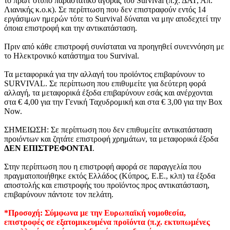
το πρωτ΄ότυπο παραστατικό αγοράς του Survival (π.χ. ΔΑΤ, Απ.
Λιανικής κ.ο.κ). Σε περίπτωση που δεν επιστραφούν εντός 14
εργάσιμων ημερών τότε το Survival δύναται να μην αποδεχτεί την
όποια επιστροφή και την αντικατάσταση.
Πριν από κάθε επιστροφή συνίσταται να προηγηθεί συνεννόηση με
το Ηλεκτρονικό κατάστημα του Survival.
Τα μεταφορικά για την αλλαγή του προϊόντος επιβαρύνουν το
SURVIVAL. Σε περίπτωση που επιθυμείτε για δεύτερη φορά
αλλαγή, τα μεταφορικά έξοδα επιβαρύνουν εσάς και ανέρχονται
στα € 4,00 για την Γενική Ταχυδρομική και στα € 3,00 για την Box
Now.
ΣΗΜΕΙΩΣΗ: Σε περίπτωση που δεν επιθυμείτε αντικατάσταση
προιόντων και ζητάτε επιστροφή χρημάτων, τα μεταφορικά έξοδα
ΔΕΝ ΕΠΙΣΤΡΕΦΟΝΤΑΙ
.
Στην περίπτωση που η επιστροφή αφορά σε παραγγελία που
πραγματοποιήθηκε εκτός Ελλάδος (Κύπρος, Ε.Ε., κλπ) τα έξοδα
αποστολής και επιστροφής του προϊόντος προς αντικατάσταση,
επιβαρύνουν πάντοτε τον πελάτη.
*Προσοχή: Σύμφωνα με την Ευρωπαϊκή νομοθεσία,
επιστροφές σε εξατομικευμένα προϊόντα (π.χ. εκτυπωμένες