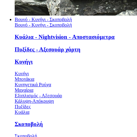
Βουνό - Κυνήγι - Σκοποβολή
Βουνό - Κυνήγι - Σκοποβολή
Κυάλια - Nightvision - Αποστασιόμετρα
Πυξίδες - Αξεσουάρ χάρτη
Κυνήγι
Κυνήγι
Μποτάκια
Κυνηγετικά Ρούχα
Μαχαίρια
Εξοπλισμός - Αξεσουάρ
Κάλυψη-Απόκρυψη
Πυξίδες
Κυάλια
Σκοποβολή
Σκοποβολή