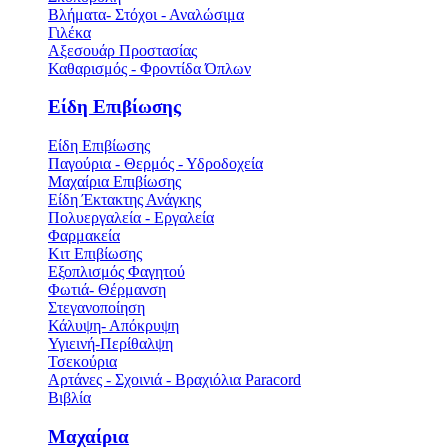
Βλήματα- Στόχοι - Αναλώσιμα
Γιλέκα
Αξεσουάρ Προστασίας
Καθαρισμός - Φροντίδα Όπλων
Είδη Επιβίωσης
Είδη Επιβίωσης
Παγούρια - Θερμός - Υδροδοχεία
Μαχαίρια Επιβίωσης
Είδη Έκτακτης Ανάγκης
Πολυεργαλεία - Εργαλεία
Φαρμακεία
Κιτ Επιβίωσης
Εξοπλισμός Φαγητού
Φωτιά- Θέρμανση
Στεγανοποίηση
Κάλυψη- Απόκρυψη
Υγιεινή-Περίθαλψη
Τσεκούρια
Αρτάνες - Σχοινιά - Βραχιόλια Paracord
Βιβλία
Μαχαίρια