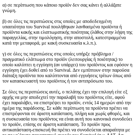
α) σε περίπτωση που κάποιο προϊόν δεν σας κάνει ή αλλάξατε
γνώμη.
β) σε όλες τις περιπτώσεις στις οποίες με αποδεδειγμένη
υπαιτιότητα του Survival πουλήθηκαν λανθασμένα προϊόντα ή
προϊόντα κακής και ελαττωματικής ποιότητας (λάθος στην λήψη της
παραγγελίας, στην τιμολόγηση, στην αποστολή, κατεστραμμένα
κατά την μεταφορά, με κακή συσκευασία κ.λ.π.).
γ) σε όλες τις περιπτώσεις στις οποίες υπήρξε πρόβλημα /
πραγματικό ελάττωμα στο προϊόν (λειτουργίας ή ποιότητας) το
οποίο καλύπτει η εγγύηση (αν υπάρχει) του προϊόντος και εφόσον η
εγγύηση έχει δοθεί από το Survival. Δεν εμπίπτουν στην παρούσα
διάταξη προϊόντα που καλύπτονται από εγγυήσεις τρίτων όπως από
τον κατασκευαστή του προϊόντος ή τον αντιπρόσωπο του.
Σε όλες τις περιπτώσεις αυτές, ο πελάτης έχει την επιλογή είτε εξ
αρχής να μην αποδεχτεί την παραλαβή του προϊόντος είτε, αφού
έχει παραλάβει, να επιστρέψει το προϊόν, εντός 14 ημερών από την
ημέρα της παράδοσης. Σε κάθε περίπτωση τα προϊόντα πρέπει να
επιστρέφονται σε άριστη κατάσταση, πλήρη και χωρίς φθορές, και
η συσκευασία του προϊόντος να είναι αυτή που κανονικά συνοδεύει
το προϊόν, επίσης σε άριστη κατάσταση. Το προϊόν προς
αντικατάσταση-επισκευή θα πρέπει να συνοδεύεται απαραίτητα με