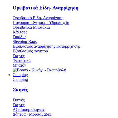
Ορειβατικά Είδη- Αναρρίχηση
Ορειβατικά Είδη- Αναρρίχηση
Παγούρια - Θερμός - Υδροδοχεία
Ορειβατικά Μποτάκια
Κάλτσες
Σακίδια
Sleeping Bags
Εξοπλισμός αναρρίχησης-Καταρρίχησης
Εξοπλισμός φαγητού
Σκηνές
Φωτιστικά
Μπατόν
Camping
Camping
Σκηνές
Σκηνές
Σκηνές
Αξεσουάρ σκηνών
Δάπεδα - Μουσαμάδες