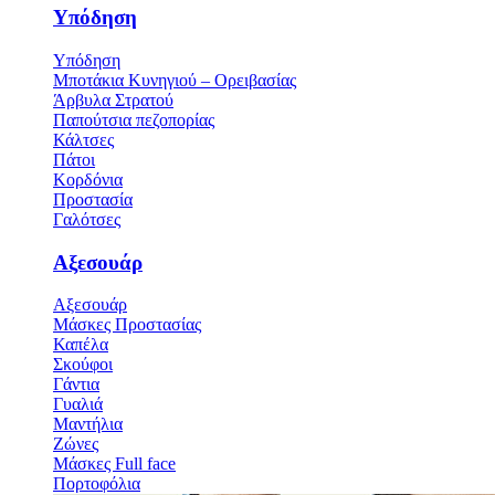
Υπόδηση
Υπόδηση
Μποτάκια Κυνηγιού – Ορειβασίας
Άρβυλα Στρατού
Παπούτσια πεζοπορίας
Κάλτσες
Πάτοι
Κορδόνια
Προστασία
Γαλότσες
Αξεσουάρ
Αξεσουάρ
Μάσκες Προστασίας
Καπέλα
Σκούφοι
Γάντια
Γυαλιά
Μαντήλια
Ζώνες
Μάσκες Full face
Πορτοφόλια