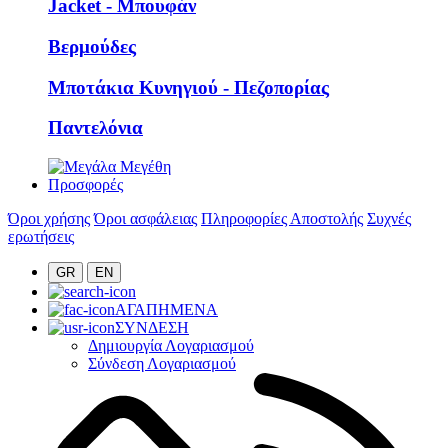
Jacket - Μπουφάν
Βερμούδες
Μποτάκια Κυνηγιού - Πεζοπορίας
Παντελόνια
Προσφορές
Όροι χρήσης
Όροι ασφάλειας
Πληροφορίες Αποστολής
Συχνές
ερωτήσεις
GR
EN
ΑΓΑΠΗΜΕΝΑ
ΣΥΝΔΕΣΗ
Δημιουργία Λογαριασμού
Σύνδεση Λογαριασμού