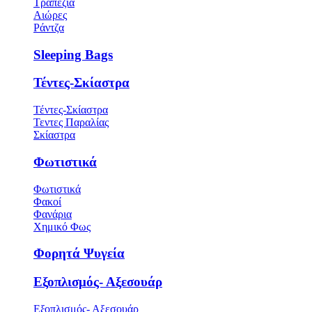
Τραπέζια
Αιώρες
Ράντζα
Sleeping Bags
Τέντες-Σκίαστρα
Τέντες-Σκίαστρα
Τεντες Παραλίας
Σκίαστρα
Φωτιστικά
Φωτιστικά
Φακοί
Φανάρια
Χημικό Φως
Φορητά Ψυγεία
Εξοπλισμός- Αξεσουάρ
Εξοπλισμός- Αξεσουάρ