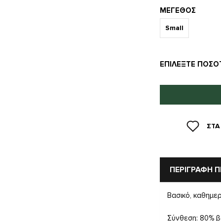
ΜΈΓΕΘΟΣ
Small
ΕΠΙΛΈΞΤΕ ΠΟΣΌ
ΣΤΑ
ΠΕΡΙΓΡΑΦΗ 
Βασικό, καθημε
Σύνθεση: 80% β