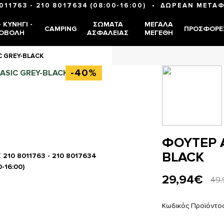
•
8011763
-
210 8017634
(08:00-16:00)
ΔΩΡΕΑΝ ΜΕΤΑΦ
 ΚΥΝΉΓΙ -
ΣΏΜΑΤΑ
ΜΕΓΆΛΑ
CAMPING
ΠΡΟΣΦΟΡΈ
ΟΒΟΛΉ
ΑΣΦΑΛΕΊΑΣ
ΜΕΓΈΘΗ
C GREY-BLACK
-40%
ΦΟΥΤΕΡ A
BLACK
Σ
210 8011763 - 210 8017634
0-16:00)
29,94€
49,
Κωδικός Προϊόντο