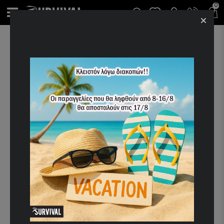
0
ΑΡΧΙΚΉ
ΕΚΠΤΩΣΕΙΣ ALPHA
ΓΙΛΕΚΟ ALPHA INDUSTRIES MILITARY OLIVE
-40%