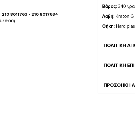
Βάρος:
340 γρα
Σ
210 8011763 - 210 8017634
Λαβή:
Kraton G 
0-16:00)
Θήκη:
Hard plas
ΠΟΛΙΤΙΚΗ Α
Οι δοκιμές κο
ατσάλια που χρ
κλασσικό σχήμα
ΠΟΛΙΤΙΚΗ Ε
Το μαχαίρι Ka-B
των D2 μαχαιρι
ΠΡΟΣΘΗΚΗ Α