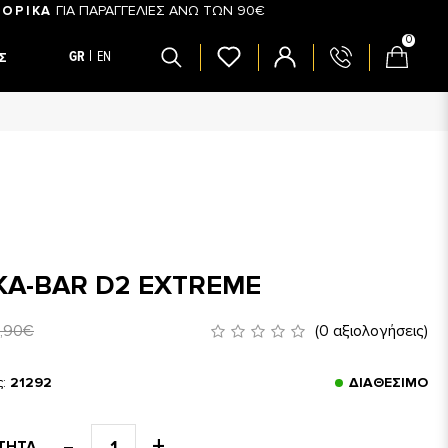
ΓΙΑ ΠΑΡΑΓΓΕΛΙΕΣ ΑΝΩ ΤΩΝ 90€
ΟΡΙΚΑ
0
GR
EN
Σ
KA-BAR D2 EXTREME
1,90€
(0 αξιολογήσεις)
ς:
21292
ΔΙΑΘΈΣΙΜΟ
ΤΗΤΑ