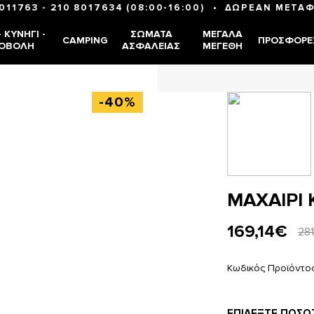
•
8011763
-
210 8017634
(08:00-16:00)
ΔΩΡΕΑΝ ΜΕΤΑΦ
 ΚΥΝΉΓΙ -
ΣΏΜΑΤΑ
ΜΕΓΆΛΑ
CAMPING
ΠΡΟΣΦΟΡΈ
ΟΒΟΛΉ
ΑΣΦΑΛΕΊΑΣ
ΜΕΓΈΘΗ
-40%
ΜΑΧΑΙΡΙ 
169,14€
28
Κωδικός Προϊόντο
ΕΠΙΛΈΞΤΕ ΠΟΣΌ