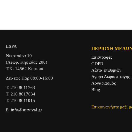
ΕΔΡΑ
ΠΕΡΙΟΧΉ ΜΕΛΏ
Νικοτσάρα 10
Επιστροφές
(Λεωφ. Κηφισίας 200)
GDPR
Τ.Κ. 14562 Κηφισιά
Λίστα επιθυμιών
Αγορά Δωροεπιταγής
Δευ έως Παρ 08:00-16:00
Λογαριασμός
Τ.
210 8011763
Blog
Τ.
210 8017634
Τ.
210 8011015
Επικοινωνήστε μαζί μ
Ε.
info@survival.gr