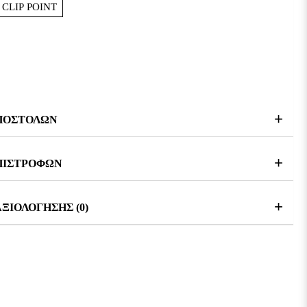
CLIP POINT
osz Rambler Skeleton της KA-BAR είναι κατασκευασμένο από
λι 5Cr15. Διαθέτει λεπίδα 6,35 cm και συνολικό μήκος 15,2 cm.
ΑΠΟΣΤΟΛΩΝ
θήκη από σκληρό πλαστικό.
ΠΙΣΤΡΟΦΩΝ
ΞΙΟΛΟΓΗΣΗΣ (0)