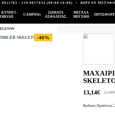
0 8011763
-
210 8017634
(08:00-16:00)
•
ΔΩΡΕΑΝ ΜΕΤΑΦΟ
 ΚΥΝΉΓΙ -
ΣΏΜΑΤΑ
ΜΕΓΆΛΑ
CAMPING
ΠΡΟΣΦΟΡΈ
ΟΒΟΛΉ
ΑΣΦΑΛΕΊΑΣ
ΜΕΓΈΘΗ
KELETON
-40%
ΜΑΧΑΙΡΙ
SKELET
13,14€
21,90
Κωδικός Προϊόντος: