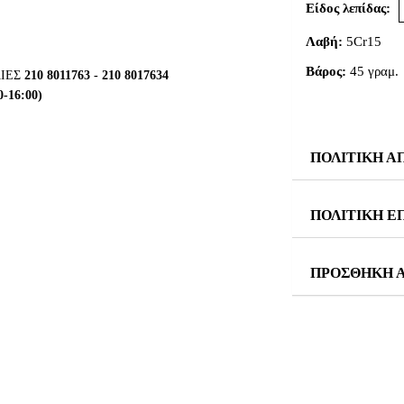
Είδος λεπίδας:
Λαβή:
5Cr15
Βάρος:
45 γραμ.
ΛΙΕΣ
210 8011763 - 210 8017634
0-16:00)
Το μαχαίρι Jar
ανοξείδωτο ατσά
ΠΟΛΙΤΙΚΗ 
Περιλαμβάνεται 
ΠΟΛΙΤΙΚΗ Ε
ΠΡΟΣΘΗΚΗ Α