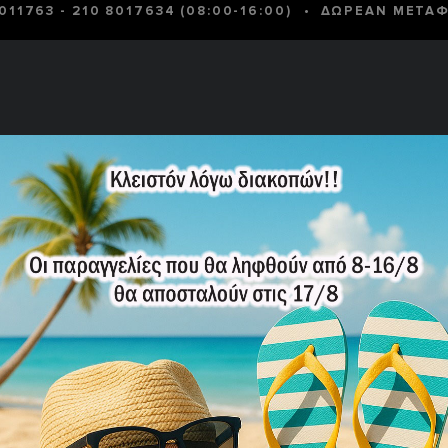
•
8011763
-
210 8017634
(08:00-16:00)
ΔΩΡΕΑΝ ΜΕΤΑΦ
 ΚΥΝΉΓΙ -
ΣΏΜΑΤΑ
ΜΕΓΆΛΑ
CAMPING
ΠΡΟΣΦΟΡΈ
ΟΒΟΛΉ
ΑΣΦΑΛΕΊΑΣ
ΜΕΓΈΘΗ
-40%
ΜΑΧΑΙΡΙ 
31,74€
52,
Κωδικός Προϊόντο
ΕΠΙΛΈΞΤΕ ΠΟΣΌ