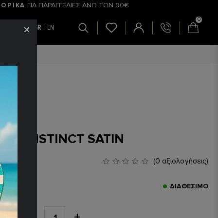
ΓΙΑ ΠΑΡΑΓΓΕΛΙΕΣ ΑΝΩ ΤΩΝ 90€
ΟΡΙΚΑ
0
GR
EN
Σ
SOG INSTINCT SATIN
90€
(0 αξιολογήσεις)
ς:
35030
ΔΙΑΘΈΣΙΜΟ
ΤΗΤΑ