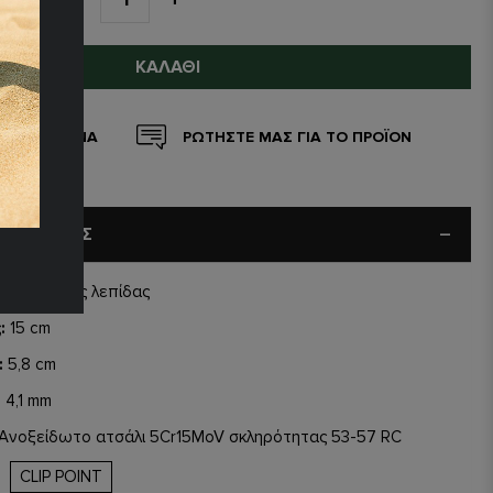
ΚΑΛΆΘΙ
 ΑΓΑΠΗΜΕΝΑ
ΡΩΤΗΣΤΕ ΜΑΣ ΓΙΑ ΤΟ ΠΡΟΪΟΝ
ΠΡΟΪΟΝΤΟΣ
ύ:
Σταθερής λεπίδας
:
15 cm
:
5,8 cm
:
4,1 mm
Ανοξείδωτο ατσάλι 5Cr15MoV σκληρότητας 53-57 RC
CLIP POINT