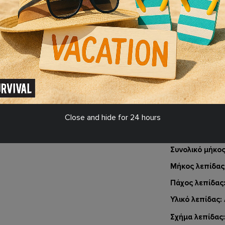
ΣΤΑ
Σ
210 8011763 - 210 8017634
0-16:00)
ΠΕΡΙΓΡΑΦΗ 
Close and hide for 24 hours
Είδος μαχαιριο
Συνολικό μήκος
Μήκος λεπίδας
Πάχος λεπίδας
Υλικό λεπίδας:
Σχήμα λεπίδας: