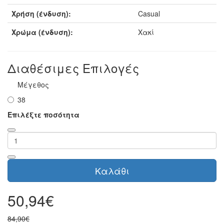
Χρήση (ένδυση):
Casual
Χρώμα (ένδυση):
Χακί
Διαθέσιμες Επιλογές
Μέγεθος
38
Επιλέξτε ποσότητα
Καλάθι
50,94€
84,90€