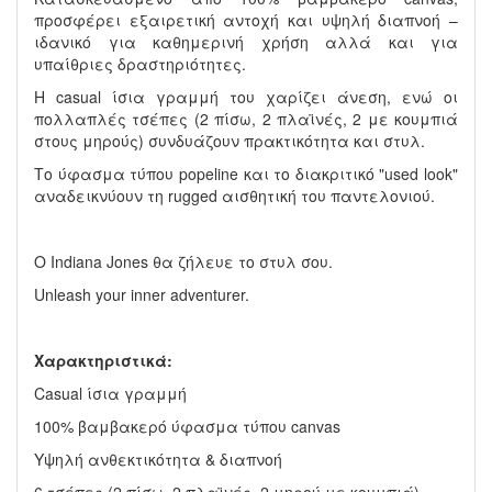
προσφέρει εξαιρετική αντοχή και υψηλή διαπνοή –
ιδανικό για καθημερινή χρήση αλλά και για
υπαίθριες δραστηριότητες.
Η casual ίσια γραμμή του χαρίζει άνεση, ενώ οι
πολλαπλές τσέπες (2 πίσω, 2 πλαϊνές, 2 με κουμπιά
στους μηρούς) συνδυάζουν πρακτικότητα και στυλ.
Το ύφασμα τύπου popeline και το διακριτικό "used look"
αναδεικνύουν τη rugged αισθητική του παντελονιού.
Ο Indiana Jones θα ζήλευε το στυλ σου.
Unleash your inner adventurer.
Χαρακτηριστικά:
Casual ίσια γραμμή
100% βαμβακερό ύφασμα τύπου canvas
Υψηλή ανθεκτικότητα & διαπνοή
6 τσέπες (2 πίσω, 2 πλαϊνές, 2 μηρού με κουμπιά)