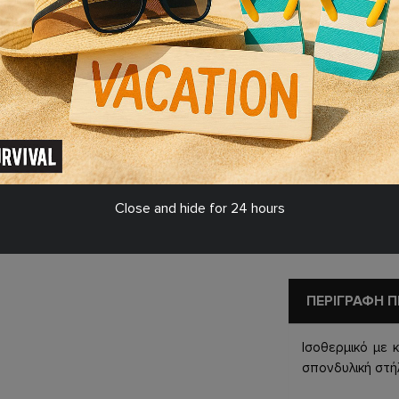
ΜΈΓΕΘΟΣ
XLarge
ΕΠΙΛΈΞΤΕ ΠΟΣΌ
Σ
210 8011763 - 210 8017634
0-16:00)
Close and hide for 24 hours
ΣΤΑ
ΠΕΡΙΓΡΑΦΗ 
Ισοθερμικό με 
σπονδυλική στή