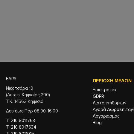
ΕΔΡΑ
ΠΕΡΙΟΧΉ ΜΕΛΏΝ
Νικοτσάρα 10
Επιστροφές
(Λεωφ. Κηφισίας 200)
GDPR
Τ.Κ. 14562 Κηφισιά
Λίστα επιθυμιών
Αγορά Δωροεπιταγ
Δευ έως Παρ 08:00-16:00
Λογαριασμός
Τ.
210 8011763
Blog
Τ.
210 8017634
Τ.
210 8011015