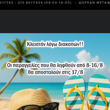
•
8011763
-
210 8017634
(08:00-16:00)
ΔΩΡΕΑΝ ΜΕΤΑΦ
 ΚΥΝΉΓΙ -
ΣΏΜΑΤΑ
ΜΕΓΆΛΑ
CAMPING
ΠΡΟΣΦΟΡΈ
ΟΒΟΛΉ
ΑΣΦΑΛΕΊΑΣ
ΜΕΓΈΘΗ
-25%
T-SHIRT 
52,50€
70
Κωδικός Προϊόντο