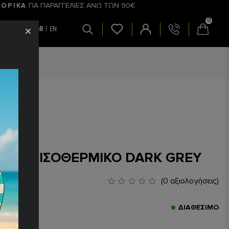
ΓΙΑ ΠΑΡΑΓΓΕΛΙΕΣ ΑΝΩ ΤΩΝ 90€
ΟΡΙΚΑ
0
GR
EN
Σ
AERO2 ΙΣΟΘΕΡΜΙΚΟ DARK GREY
,00€
(0 αξιολογήσεις)
ς:
80119
ΔΙΑΘΈΣΙΜΟ