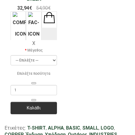
32,94€
54,90€
X
Μέγεθος
Επιλέξτε ποσότητα
Καλάθι
Ετικέτες:
T-SHIRT
,
ALPHA
,
BASIC
,
SMALL
,
LOGO
,
COPPER
,
Ένδυση
,
Υπόδηση
,
Outdoor
,
INDUSTRIES