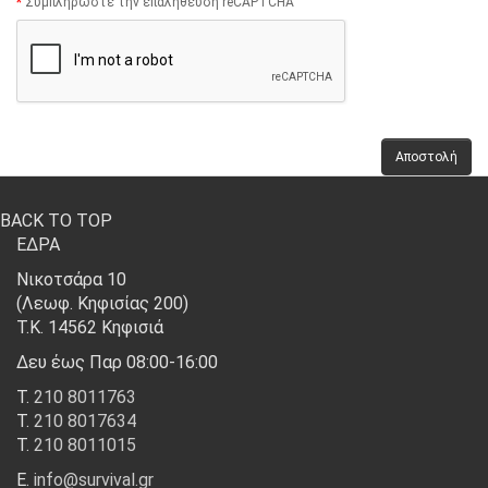
Συμπληρώστε την επαλήθευση reCAPTCHA
BACK TO TOP
ΕΔΡΑ
Νικοτσάρα 10
(Λεωφ. Κηφισίας 200)
Τ.Κ. 14562 Κηφισιά
Δευ έως Παρ 08:00-16:00
Τ.
210 8011763
Τ.
210 8017634
Τ.
210 8011015
Ε.
info@survival.gr